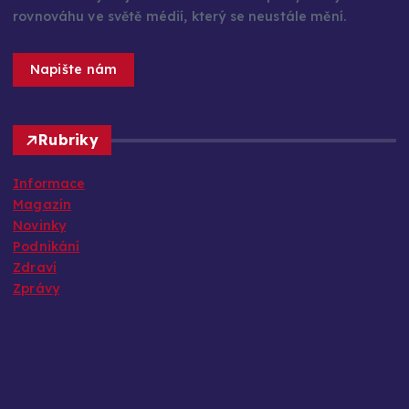
rovnováhu ve světě médií, který se neustále mění.
Napište nám
Rubriky
Informace
Magazín
Novinky
Podnikání
Zdraví
Zprávy