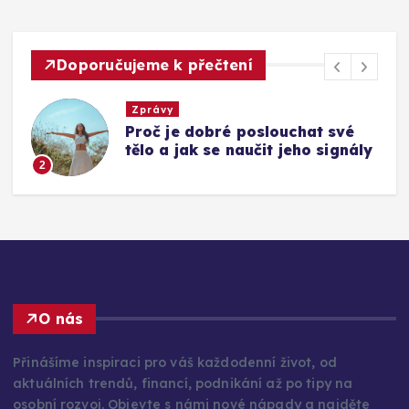
Doporučujeme k přečtení
Zprávy
Proč je dobré poslouchat své
tělo a jak se naučit jeho signály
2
O nás
Přinášíme inspiraci pro váš každodenní život, od
aktuálních trendů, financí, podnikání až po tipy na
osobní rozvoj. Objevte s námi nové nápady a najděte