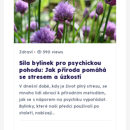
e
k
Zdraví
390 views
Síla bylinek pro psychickou
pohodu: Jak příroda pomáhá
se stresem a úzkostí
V dnešní době, kdy je život plný stresu, se
mnoho lidí obrací k přírodním metodám,
jak se s náporem na psychiku vypořádat.
Bylinky, které naši předci používali po
staletí, nabízejí…