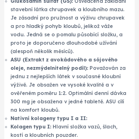
Glukosamin sulfát (GS):
Osvědčená základní
stavební látka chrupavek a kloubního mazu.
Je zásadní pro pružnost a výživu chrupavek
a pro hladký pohyb kloubů, jelikož váže
vodu. Jedná se o pomalu působící složku, a
proto je doporučeno dlouhodobé užívání
(alespoň několik měsíců).
ASU (Extrakt z avokádového a sójového
oleje, nezmýdelnitelný podíl):
Považován za
jednu z nejlepších látek v současné kloubní
výživě. Je obsažen ve vysoké kvalitě a v
ověřeném poměru 1:2. Optimální denní dávka
300 mg je obsažena v jedné tabletě. ASU cílí
na komfort kloubů.
Nativní kolageny typu I a II:
Kolagen typu I:
Hlavní složka vazů, šlach,
kostí a kloubních pouzder.