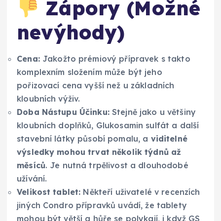
Zápory (Možné
nevýhody)
Cena:
Jakožto prémiový přípravek s takto
komplexním složením může být jeho
pořizovací cena vyšší než u základních
kloubních výživ.
Doba Nástupu Účinku:
Stejně jako u většiny
kloubních doplňků, Glukosamin sulfát a další
stavební látky působí pomalu, a
viditelné
výsledky mohou trvat několik týdnů až
měsíců
. Je nutná trpělivost a dlouhodobé
užívání.
Velikost tablet:
Někteří uživatelé v recenzích
jiných Condro přípravků uvádí, že tablety
mohou být větší a hůře se polykají, i když GS