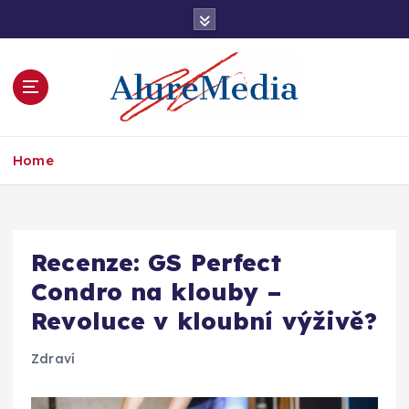
S
k
i
p
t
o
c
informace, kterým rozumíte
o
Home
n
t
e
n
Recenze: GS Perfect
t
Condro na klouby –
Revoluce v kloubní výživě?
Zdraví