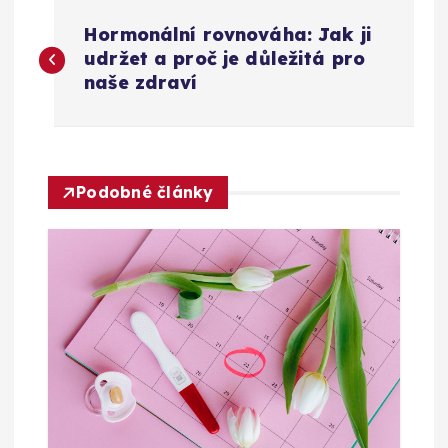
N
Hormonální rovnováha: Jak ji
a
udržet a proč je důležitá pro
naše zdraví
v
i
Podobné články
g
a
c
e
p