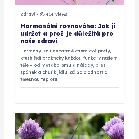
r
o
Zdraví
414 views
Hormonální rovnováha: Jak ji
p
udržet a proč je důležitá pro
naše zdraví
ř
Hormony jsou nepatrné chemické posly,
které řídí prakticky každou funkci v našem
í
těle – od metabolismu a nálady, přes
spánek a chuť k jídlu, až po plodnost a
s
tělesnou teplotu.…
p
ě
v