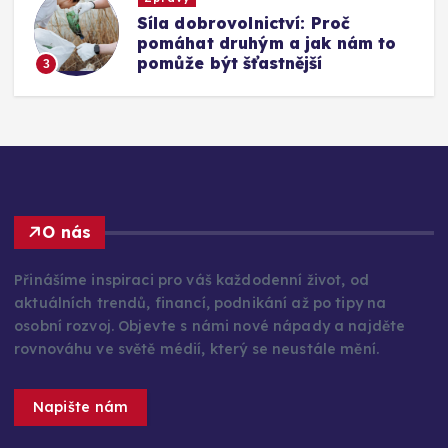
Nové trendy v LED TV a
nejprodávanější značky v roce
2024
4
O nás
Přinášíme inspiraci pro váš každodenní život, od
aktuálních trendů, financí, podnikání až po tipy na
osobní rozvoj. Objevte s námi nové nápady a najděte
rovnováhu ve světě médií, který se neustále mění.
Napište nám