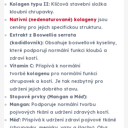
Kolagen typu II:
Klíčová stavební složka
kloubní chrupavky.
Nativní (nedenaturované) kolageny
jsou
ceněny pro jejich specifickou strukturu.
Extrakt z Boswellia serrata
(kadidlovník):
Obsahuje boswellové kyseliny,
které podporují normální funkci kloubů a
zdraví kostí.
Vitamin C:
Přispívá k normální
tvorbě
kolagenu
pro normální funkci
chrupavek a kostí. Je tak nezbytný pro
udržení jejich dobrého stavu.
Stopové prvky (Mangan a Měď):
Mangan:
Podporuje normální tvorbu
pojivových tkání a udržení zdravých kostí.
Měď:
Přispívá k udržení zdraví pojivové tkáně
(chrupavky, menisky, vazy a šlachy). Oba