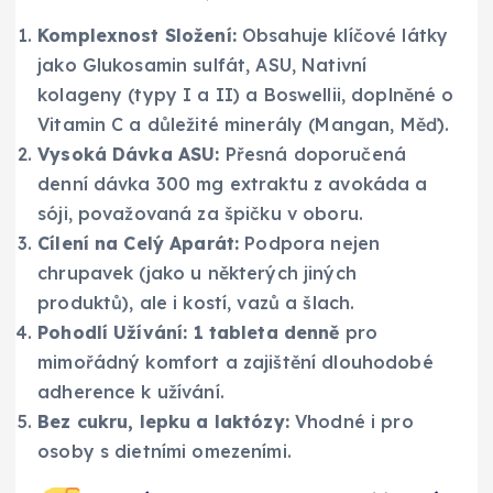
Komplexnost Složení:
Obsahuje klíčové látky
jako Glukosamin sulfát, ASU, Nativní
kolageny (typy I a II) a Boswellii, doplněné o
Vitamin C a důležité minerály (Mangan, Měď).
Vysoká Dávka ASU:
Přesná doporučená
denní dávka 300 mg extraktu z avokáda a
sóji, považovaná za špičku v oboru.
Cílení na Celý Aparát:
Podpora nejen
chrupavek (jako u některých jiných
produktů), ale i kostí, vazů a šlach.
Pohodlí Užívání:
1 tableta denně
pro
mimořádný komfort a zajištění dlouhodobé
adherence k užívání.
Bez cukru, lepku a laktózy:
Vhodné i pro
osoby s dietními omezeními.