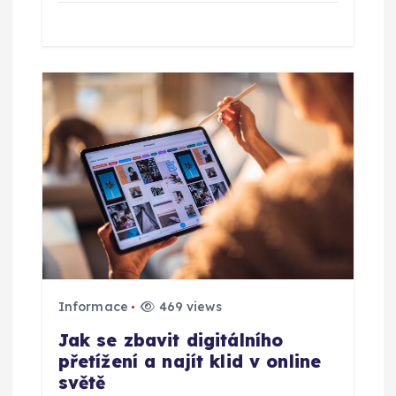
p
ě
v
e
k
Informace
469 views
Jak se zbavit digitálního
přetížení a najít klid v online
světě