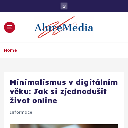
S
k
i
p
t
o
c
informace, kterým rozumíte
o
Home
n
t
e
n
Minimalismus v digitálním
t
věku: Jak si zjednodušit
život online
Informace