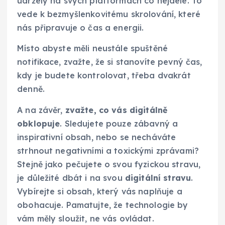
udržely na svých platformách co nejdéle. To
vede k bezmyšlenkovitému skrolování, které
nás připravuje o čas a energii.
Místo abyste měli neustále spuštěné
notifikace, zvažte, že si stanovíte pevný čas,
kdy je budete kontrolovat, třeba dvakrát
denně.
A na závěr,
zvažte, co vás digitálně
obklopuje
. Sledujete pouze zábavný a
inspirativní obsah, nebo se necháváte
strhnout negativními a toxickými zprávami?
Stejně jako pečujete o svou fyzickou stravu,
je důležité dbát i na svou
digitální stravu
.
Vybírejte si obsah, který vás naplňuje a
obohacuje. Pamatujte, že technologie by
vám měly sloužit, ne vás ovládat.