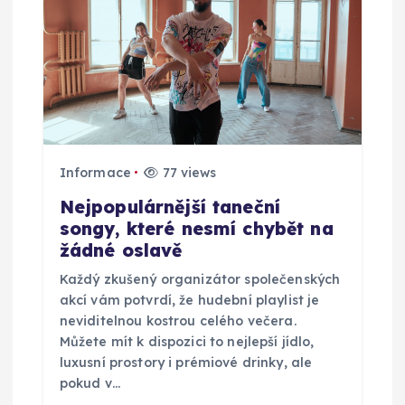
c
e
p
r
o
Informace
77 views
Nejpopulárnější taneční
p
songy, které nesmí chybět na
žádné oslavě
ř
Každý zkušený organizátor společenských
akcí vám potvrdí, že hudební playlist je
í
neviditelnou kostrou celého večera.
Můžete mít k dispozici to nejlepší jídlo,
s
luxusní prostory i prémiové drinky, ale
pokud v…