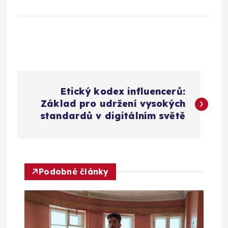
N
Etický kodex influencerů:
a
Základ pro udržení vysokých
standardů v digitálním světě
v
i
Podobné články
g
a