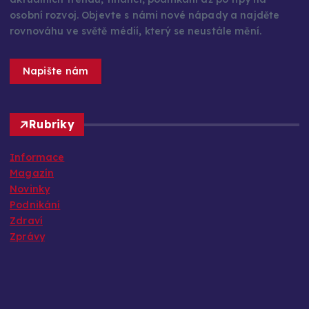
aktuálních trendů, financí, podnikání až po tipy na
osobní rozvoj. Objevte s námi nové nápady a najděte
rovnováhu ve světě médií, který se neustále mění.
Napište nám
Rubriky
Informace
Magazín
Novinky
Podnikání
Zdraví
Zprávy