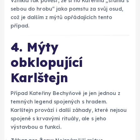
Vznikla tak pověst, že si ho Kateřina „stáhla s
sebou do hrobu“ jako pomstu za svůj osud,
což je dalším z mýtů opřádajících tento
případ.
4. Mýty
obklopující
Karlštejn
Případ Kateřiny Bechyňové je jen jednou z
temných legend spojených s hradem.
Karlštejn provází i další záhady, které nejsou
spojené s krvavými rituály, ale s jeho
výstavbou a funkcí.