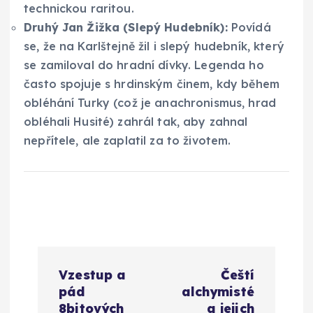
technickou raritou.
Druhý Jan Žižka (Slepý Hudebník):
Povídá
se, že na Karlštejně žil i slepý hudebník, který
se zamiloval do hradní dívky. Legenda ho
často spojuje s hrdinským činem, kdy během
obléhání Turky (což je anachronismus, hrad
obléhali Husité) zahrál tak, aby zahnal
nepřítele, ale zaplatil za to životem.
N
Vzestup a
Čeští
a
pád
alchymisté
8bitových
a jejich