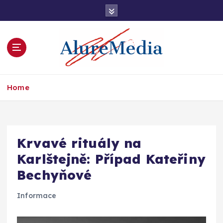
S
k
i
p
t
o
c
informace, kterým rozumíte
o
Home
n
t
e
n
Krvavé rituály na
t
Karlštejně: Případ Kateřiny
Bechyňové
Informace