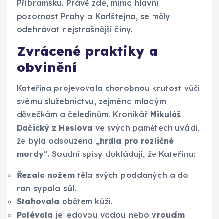
Příbramsku. Právě zde, mimo hlavní
pozornost Prahy a Karlštejna, se měly
odehrávat nejstrašnější činy.
Zvrácené praktiky a
obvinění
Kateřina projevovala chorobnou krutost vůči
svému služebnictvu, zejména mladým
děvečkám a čeledínům. Kronikář
Mikuláš
Dačický z Heslova
ve svých pamětech uvádí,
že byla odsouzena
„hrdla pro rozličné
mordy“
. Soudní spisy dokládají, že Kateřina:
Řezala nožem
těla svých poddaných a do
ran sypala
sůl
.
Stahovala
obětem kůži.
Polévala
je ledovou vodou nebo
vroucím