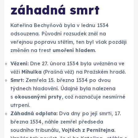
záhadná smrt
Kateřina Bechyňová byla v lednu 1534
odsouzena. Původní rozsudek zněl na
veřejnou popravu stětím, ten byl však později
změněn na trest
umoření hladem
.
Vězení:
Dne 27. února 1534 byla uvězněna ve
věži
Mihulka
(Prašná věž) na Pražském hradě.
Smrt:
Zemřela 15. března 1534 po dvou
týdnech hladovění. Údajně byla nalezena
s
okousanými prsty
, což naznačuje nesmírné
utrpení.
Záhadná odplata:
Dva dny po její smrti, 17.
března 1534, náhle zemřel předseda
soudního tribunálu,
Vojtěch z Pernštejna
.