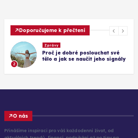
Doporučujeme k přečtení
Zprávy
Síla dobrovolnictví: Proč
y
pomáhat druhým a jak nám to
pomůže být šťastnější
3
O nás
Přinášíme inspiraci pro váš každodenní život, od