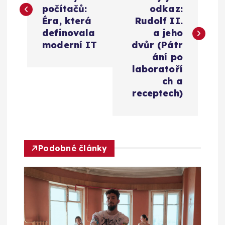
v
počítačů:
odkaz:
Éra, která
Rudolf II.
i
definovala
a jeho
moderní IT
dvůr (Pátr
g
ání po
laboratoří
a
ch a
receptech)
c
e
Podobné články
p
r
o