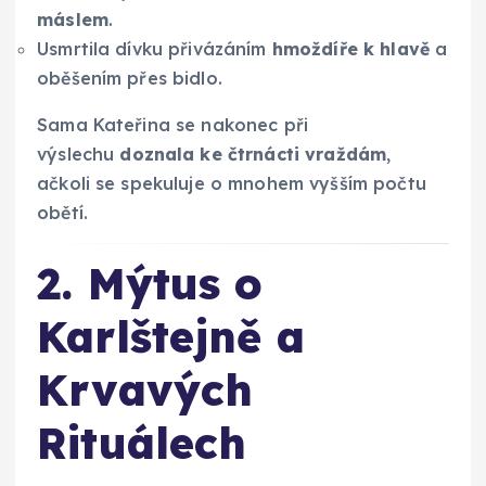
máslem
.
Usmrtila dívku přivázáním
hmoždíře k hlavě
a
oběšením přes bidlo.
Sama Kateřina se nakonec při
výslechu
doznala ke čtrnácti vraždám
,
ačkoli se spekuluje o mnohem vyšším počtu
obětí.
2. Mýtus o
Karlštejně a
Krvavých
Rituálech