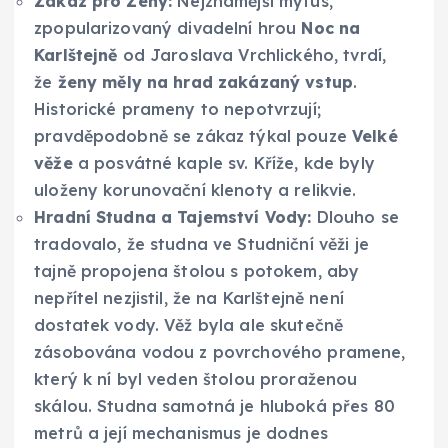
Zákaz pro Ženy:
Nejznámější mýtus,
zpopularizovaný divadelní hrou
Noc na
Karlštejně
od Jaroslava Vrchlického, tvrdí,
že
ženy měly na hrad zakázaný vstup
.
Historické prameny to nepotvrzují;
pravděpodobně se zákaz týkal pouze
Velké
věže
a posvátné kaple sv. Kříže, kde byly
uloženy korunovační klenoty a relikvie.
Hradní Studna a Tajemství Vody:
Dlouho se
tradovalo, že studna ve Studniční věži je
tajně propojena štolou s potokem, aby
nepřítel nezjistil, že na Karlštejně není
dostatek vody. Věž byla ale skutečně
zásobována vodou z povrchového pramene,
který k ní byl veden štolou proraženou
skálou. Studna samotná je hluboká přes 80
metrů a její mechanismus je dodnes