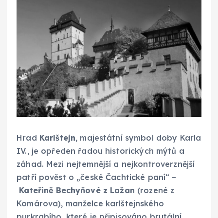
Hrad
Karlštejn
, majestátní symbol doby Karla
IV., je opředen řadou historických mýtů a
záhad. Mezi nejtemnější a nejkontroverznější
patří pověst o „české Čachtické paní“ –
Kateřině Bechyňové z Lažan
(rozené z
Komárova), manželce karlštejnského
purkrabího, které je připisováno brutální