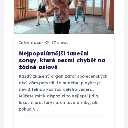
p
ř
í
Informace
77 views
s
Nejpopulárnější taneční
p
songy, které nesmí chybět na
žádné oslavě
ě
Každý zkušený organizátor společenských
akcí vám potvrdí, že hudební playlist je
v
neviditelnou kostrou celého večera.
Můžete mít k dispozici to nejlepší jídlo,
e
luxusní prostory i prémiové drinky, ale
pokud v…
k