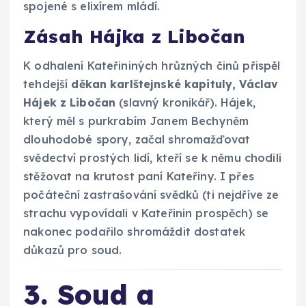
spojené s elixírem mládí.
Zásah Hájka z Libočan
K odhalení Kateřininých hrůzných činů přispěl
tehdejší
děkan karlštejnské kapituly, Václav
Hájek z Libočan
(slavný kronikář). Hájek,
který měl s purkrabím Janem Bechyněm
dlouhodobé spory, začal shromažďovat
svědectví prostých lidí, kteří se k němu chodili
stěžovat na krutost paní Kateřiny. I přes
počáteční zastrašování svědků (ti nejdříve ze
strachu vypovídali v Kateřinin prospěch) se
nakonec podařilo shromáždit dostatek
důkazů pro soud.
3. Soud a