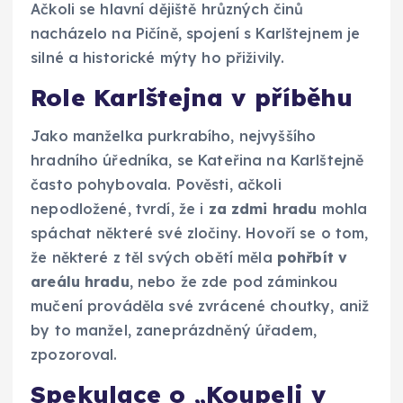
Ačkoli se hlavní dějiště hrůzných činů
nacházelo na Pičíně, spojení s Karlštejnem je
silné a historické mýty ho přiživily.
Role Karlštejna v příběhu
Jako manželka purkrabího, nejvyššího
hradního úředníka, se Kateřina na Karlštejně
často pohybovala. Pověsti, ačkoli
nepodložené, tvrdí, že i
za zdmi hradu
mohla
spáchat některé své zločiny. Hovoří se o tom,
že některé z těl svých obětí měla
pohřbít v
areálu hradu
, nebo že zde pod záminkou
mučení prováděla své zvrácené choutky, aniž
by to manžel, zaneprázdněný úřadem,
zpozoroval.
Spekulace o „Koupeli v