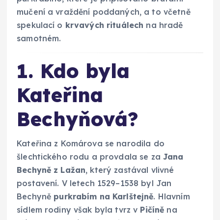
mučení a vraždění poddaných, a to včetně
spekulací o
krvavých rituálech
na hradě
samotném.
1. Kdo byla
Kateřina
Bechyňová?
Kateřina z Komárova se narodila do
šlechtického rodu a provdala se za
Jana
Bechyně z Lažan
, který zastával vlivné
postavení. V letech 1529–1538 byl Jan
Bechyně
purkrabím na Karlštejně
. Hlavním
sídlem rodiny však byla tvrz v
Pičíně
na