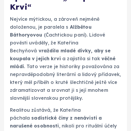
Krvi“
Nejvíce mýtickou, a zároveň nejméně
doloženou, je paralela s
Alžbětou
Báthoryovou
(Čachtickou paní). Lidové
pověsti uváděly, že Kateřina
Bechyňová
vraždila mladé dívky, aby se
koupala v jejich krvi
a zajistila si tak
věčné
mládí
. Tato verze je historiky považována za
nepravděpodobný literární a lidový přídavek,
který měl příběh o kruté šlechtičně ještě více
zdramatizovat a srovnat ji s její mnohem
slavnější slovenskou protějšky.
Realitou zůstává, že Kateřina
páchala
sadistické činy z nenávisti a
narušené osobnosti
, nikoli pro rituální účely