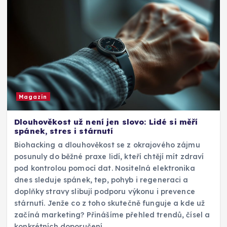
Magazín
Dlouhověkost už není jen slovo: Lidé si měří
spánek, stres i stárnutí
Biohacking a dlouhověkost se z okrajového zájmu
posunuly do běžné praxe lidí, kteří chtějí mít zdraví
pod kontrolou pomocí dat. Nositelná elektronika
dnes sleduje spánek, tep, pohyb i regeneraci a
doplňky stravy slibují podporu výkonu i prevence
stárnutí. Jenže co z toho skutečně funguje a kde už
začíná marketing? Přinášíme přehled trendů, čísel a
konkrétních doporučení.