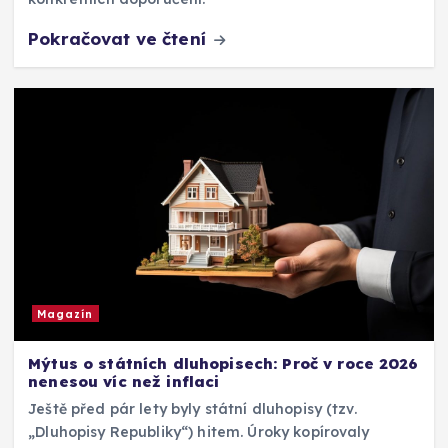
Pokračovat ve čtení
Magazín
Mýtus o státních dluhopisech: Proč v roce 2026
nenesou víc než inflaci
Ještě před pár lety byly státní dluhopisy (tzv.
„Dluhopisy Republiky“) hitem. Úroky kopírovaly