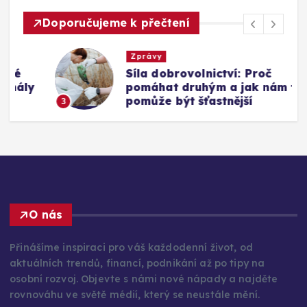
Doporučujeme k přečtení
Zprávy
Síla dobrovolnictví: Proč
y
pomáhat druhým a jak nám to
pomůže být šťastnější
3
O nás
Přinášíme inspiraci pro váš každodenní život, od
aktuálních trendů, financí, podnikání až po tipy na
osobní rozvoj. Objevte s námi nové nápady a najděte
rovnováhu ve světě médií, který se neustále mění.