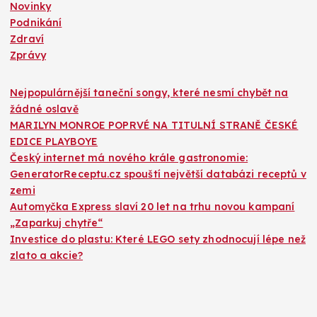
Novinky
Podnikání
Zdraví
Zprávy
Nejpopulárnější taneční songy, které nesmí chybět na
žádné oslavě
MARILYN MONROE POPRVÉ NA TITULNÍ STRANĚ ČESKÉ
EDICE PLAYBOYE
Český internet má nového krále gastronomie:
GeneratorReceptu.cz spouští největší databázi receptů v
zemi
Automyčka Express slaví 20 let na trhu novou kampaní
„Zaparkuj chytře“
Investice do plastu: Které LEGO sety zhodnocují lépe než
zlato a akcie?