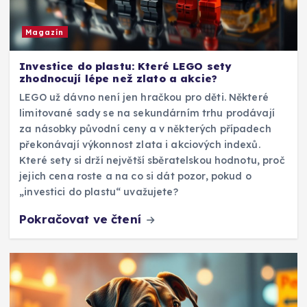
Magazín
Investice do plastu: Které LEGO sety
zhodnocují lépe než zlato a akcie?
LEGO už dávno není jen hračkou pro děti. Některé
limitované sady se na sekundárním trhu prodávají
za násobky původní ceny a v některých případech
překonávají výkonnost zlata i akciových indexů.
Které sety si drží největší sběratelskou hodnotu, proč
jejich cena roste a na co si dát pozor, pokud o
„investici do plastu“ uvažujete?
Pokračovat ve čtení